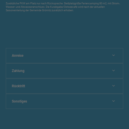
Zusätzliche PKW am Platz nur nach Rücksprache. Stellplatzgröße Feriencamping 80 m2, mit Strom-,
Wasser- und Abwasseranschluss. Die Kurabgabe/Ostseecafe wird nach der aktuellen
Saisoneinteilung der Gemeinde Grömitz zusätzlich erhoben.
Anreise
Zahlung
Rücktritt
Sonstiges