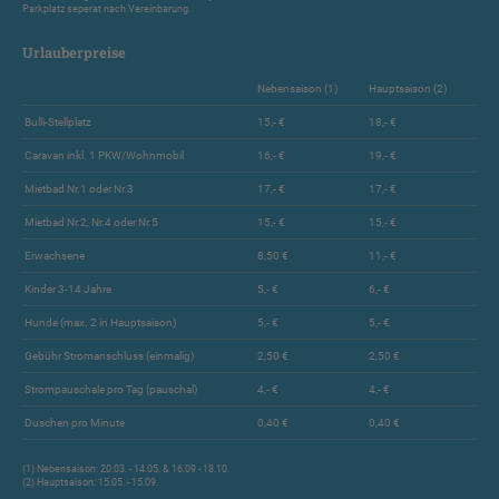
Parkplatz seperat nach Vereinbarung.
Urlauberpreise
Nebensaison (1)
Hauptsaison (2)
Bulli-Stellplatz
15,- €
18,- €
Caravan inkl. 1 PKW/Wohnmobil
16,- €
19,- €
Mietbad Nr.1 oder Nr.3
17,- €
17,- €
Mietbad Nr.2, Nr.4 oder Nr.5
15,- €
15,- €
Erwachsene
8,50 €
11,- €
Kinder 3-14 Jahre
5,- €
6,- €
Hunde (max. 2 in Hauptsaison)
5,- €
5,- €
Gebühr Stromanschluss (einmalig)
2,50 €
2,50 €
Strompauschale pro Tag (pauschal)
4,- €
4,- €
Duschen pro Minute
0,40 €
0,40 €
(1) Nebensaison: 20.03. - 14.05. & 16.09 - 18.10.
(2) Hauptsaison: 15.05. - 15.09.