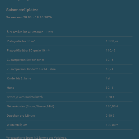
Saisonstellplätze
Saison vom 20.03. - 18.10.2026
für Familien bis 4 Personen 1 PKW
Platzgröße bis 80 m²
1.300,- €
Platzgröße über 80 qm je 10 m²
110,- €
Zusatzperson Erwachsener
80,- €
Zusatzperson: Kinder 2 bis 14 Jahre
60,- €
Kinder bis 2 Jahre
frei
Hund
50,- €
Strom je verbrauchte kW/h
0,70 €
Nebenkosten (Strom, Wasser, Müll)
180,00 €
Duschen pro Minute
0,40 €
Winterstellplatz
120,00 €
Vorauszahlung Strom 1/2 Summe des Vorjahres.