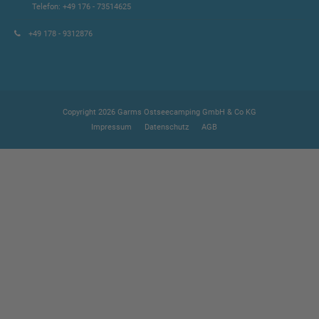
Telefon: +49 176 - 73514625
+49 178 - 9312876
Copyright 2026 Garms Ostseecamping GmbH & Co KG
Impressum
Datenschutz
AGB