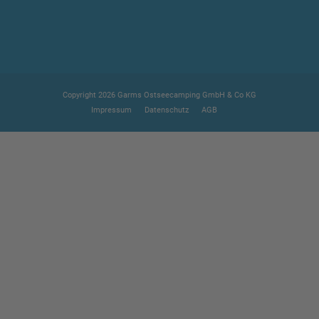
Copyright 2026 Garms Ostseecamping GmbH & Co KG
Impressum
Datenschutz
AGB