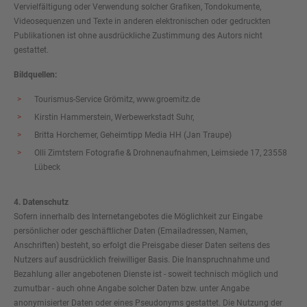
Vervielfältigung oder Verwendung solcher Grafiken, Tondokumente,
Videosequenzen und Texte in anderen elektronischen oder gedruckten
Publikationen ist ohne ausdrückliche Zustimmung des Autors nicht
gestattet.
Bildquellen:
Tourismus-Service Grömitz,
www.groemitz.de
Kirstin Hammerstein, Werbewerkstadt Suhr,
Britta Horchemer, Geheimtipp Media HH (Jan Traupe)
Olli Zimtstern Fotografie & Drohnenaufnahmen, Leimsiede 17, 23558
Lübeck
4. Datenschutz
Sofern innerhalb des Internetangebotes die Möglichkeit zur Eingabe
persönlicher oder geschäftlicher Daten (Emailadressen, Namen,
Anschriften) besteht, so erfolgt die Preisgabe dieser Daten seitens des
Nutzers auf ausdrücklich freiwilliger Basis. Die Inanspruchnahme und
Bezahlung aller angebotenen Dienste ist - soweit technisch möglich und
zumutbar - auch ohne Angabe solcher Daten bzw. unter Angabe
anonymisierter Daten oder eines Pseudonyms gestattet. Die Nutzung der