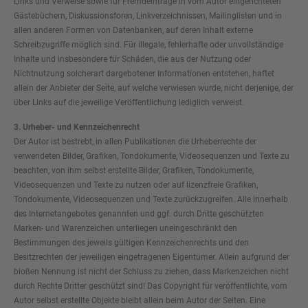
Links und Verweise sowie für Fremdeinträge in vom Autor eingerichteten
Gästebüchern, Diskussionsforen, Linkverzeichnissen, Mailinglisten und in
allen anderen Formen von Datenbanken, auf deren Inhalt externe
Schreibzugriffe möglich sind. Für illegale, fehlerhafte oder unvollständige
Inhalte und insbesondere für Schäden, die aus der Nutzung oder
Nichtnutzung solcherart dargebotener Informationen entstehen, haftet
allein der Anbieter der Seite, auf welche verwiesen wurde, nicht derjenige, der
über Links auf die jeweilige Veröffentlichung lediglich verweist.
3. Urheber- und Kennzeichenrecht
Der Autor ist bestrebt, in allen Publikationen die Urheberrechte der
verwendeten Bilder, Grafiken, Tondokumente, Videosequenzen und Texte zu
beachten, von ihm selbst erstellte Bilder, Grafiken, Tondokumente,
Videosequenzen und Texte zu nutzen oder auf lizenzfreie Grafiken,
Tondokumente, Videosequenzen und Texte zurückzugreifen. Alle innerhalb
des Internetangebotes genannten und ggf. durch Dritte geschützten
Marken- und Warenzeichen unterliegen uneingeschränkt den
Bestimmungen des jeweils gültigen Kennzeichenrechts und den
Besitzrechten der jeweiligen eingetragenen Eigentümer. Allein aufgrund der
bloßen Nennung ist nicht der Schluss zu ziehen, dass Markenzeichen nicht
durch Rechte Dritter geschützt sind! Das Copyright für veröffentlichte, vom
Autor selbst erstellte Objekte bleibt allein beim Autor der Seiten. Eine